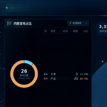
内容发布占比
3,3
访问总
序
类型
数量
占比
01
/
01
26
3
文章
11.54%
01
发布总量
23
产品
88.46%
02
2
ACTIVE TYPES