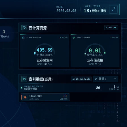
LOCAL TIME
DATE
18:05:07
2026.08.08
云计算资源
2 ACTIVE
1
交互统计
CLOUD STORAGE
DATA TRAFFIC
ONLINE
ONLINE
405.69
0.01
使用率
3.81
%
使用率
0.05
%
云存储空间
云存储流量
配额
1.06
万
配额
20
M
GB
索引数据(当月)
1/16 ACTIVE
1
MONTHLY BOT TRAFFIC
80
/
16
本月累计抓取
活跃来源 ·
6
%
80
ClaudeBot
Anthropic
占比
100%