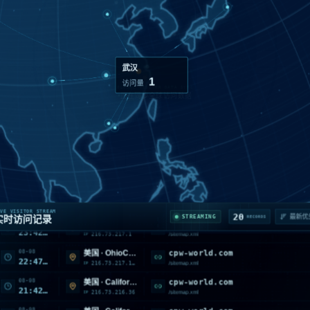
武汉
1
访问量
08-09
cpw-world.com
美国 · California · Monrovia
01:56:56
216.73.217.8
/sitemap.xml
IP
08-08
cpw-world.com
美国 · California · Monrovia
23:42:59
VE VISITOR STREAM
216.73.217.1
/sitemap.xml
20
IP
STREAMING
实时访问记录
RECORDS
08-08
cpw-world.com
美国 · OhioColumbus
22:47:19
216.73.217.129
/sitemap.xml
IP
08-08
cpw-world.com
美国 · California · Monrovia
21:42:18
216.73.216.36
/sitemap.xml
IP
08-08
cpw-world.com
美国 · California · Monrovia
20:46:28
216.73.216.36
/sitemap.xml
IP