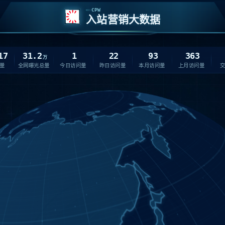
CPW
入站营销大数据
17
31.2
1
22
93
363
万
量
全网曝光总量
今日访问量
昨日访问量
本月访问量
上月访问量