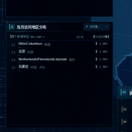
当月访问地区分布
15
93
个来源地区
累计访问
02
/
02
境内
9
海外
6
1
OhioColumbus
1.08%
12
美国
1
北京
1.08%
13
中国
1
NetherlandsFlevolandLelystad
1.08%
14
海外
1
石家庄
1.08%
15
中国 · 河北
01
02
LI
03
04
05